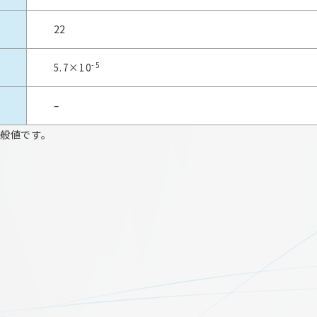
22
-5
5.7×10
–
般値です。