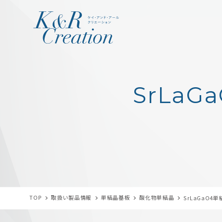
SrLaG
TOP
取扱い製品情報
単結晶基板
酸化物単結晶
SrLaGaO4単