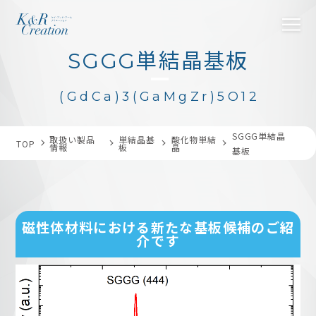
SGGG単結晶基板
(GdCa)3(GaMgZr)5O12
トップページ
SGGG単結晶
取扱い製品
単結晶基
酸化物単結
TOP
情報
板
晶
基板
取扱い製品
磁性体材料における新たな基板候補のご紹
介です
在庫情報
お知らせ