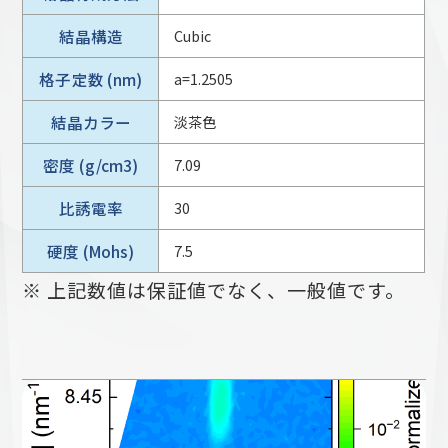
結晶構造
Cubic
格子定数 (nm)
a=1.2505
結晶カラー
淡茶色
密度 (g/cm3)
7.09
比誘電率
30
硬度 (Mohs)
7.5
※ 上記数値は保証値でなく、一般値です。