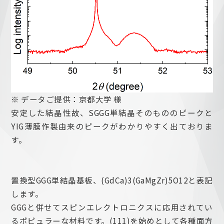
企業情報
納入実績
※ データご提供：京都大学 様
安定した結晶性故、SGGG単結晶そのもののピークと
YIG薄膜作製由来のピークがわかりやすく出ておりま
す。
お問い合わせ
置換型GGG単結晶基板、(GdCa)3(GaMgZr)5O12と表記
します。
GGGと併せてスピンエレクトロニクスに応用されてい
るポピュラーな材料です。(111)を始めとして各種面方